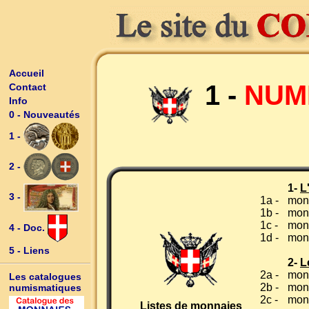
Accueil
1 -
NUMI
Contact
Info
0 - Nouveautés
1 -
2 -
1-
L
3 -
1a -
mon
1b -
mon
1c -
mon
4 - Doc.
1d -
mon
5 - Liens
2-
L
2a -
monn
Les catalogues
2b -
mon
numismatiques
2c -
monn
Listes de monnaies