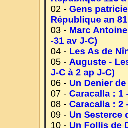
02 -
Gens patricie
République an 81 
03 -
Marc Antoine 
-31 av J-C)
04 -
Les As de Nîm
05 -
Auguste - Les
J-C à 2 ap J-C)
06 -
Un Denier de
07 -
Caracalla : 1
08 -
Caracalla : 2
09 -
Un Sesterce d
10 -
Un Follis de 