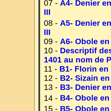
07 -
A4- Denier en
III
08 -
A5- Denier en
III
09 -
A6- Obole en 
10 -
Descriptif de
1401 au nom de P
11 -
B1- Florin en
12 -
B2- Sizain en
13 -
B3- Denier en
14 -
B4- Obole en 
15 -
B5- Obole en 