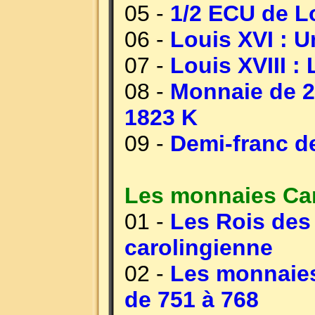
05 -
1/2 ECU de Lo
06 -
Louis XVI : 
07 -
Louis XVIII :
08 -
Monnaie de 2 
1823 K
09 -
Demi-franc de
Les monnaies Car
01 -
Les Rois des
carolingienne
02 -
Les monnaies 
de 751 à 768