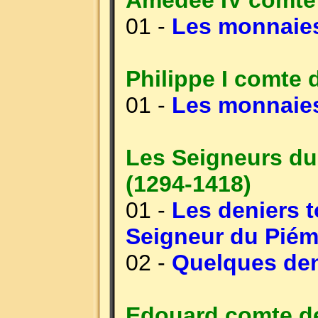
Amédée IV comte 
01 -
Les monnaie
Philippe I comte 
01 -
Les monnaies
Les Seigneurs du
(1294-1418)
01 -
Les deniers t
Seigneur du Piém
02 -
Quelques den
Edouard comte de