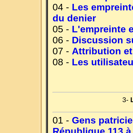
04 -
Les empreint
du denier
05 -
L'empreinte e
06 -
Discussion s
07 -
Attribution e
08 -
Les utilisate
3-
01 -
Gens patricie
République 113 à 