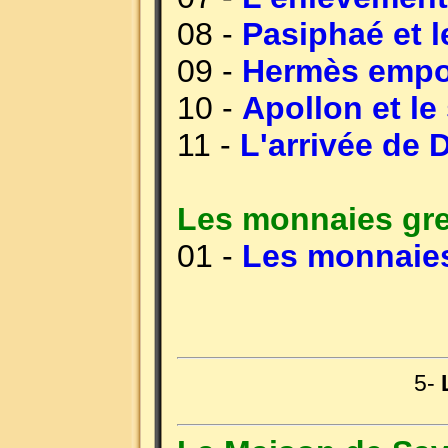
08 -
Pasiphaé et l
09 -
Hermès empor
10 -
Apollon et le
11 -
L'arrivée de 
Les monnaies gr
01 -
Les monnaies 
5-