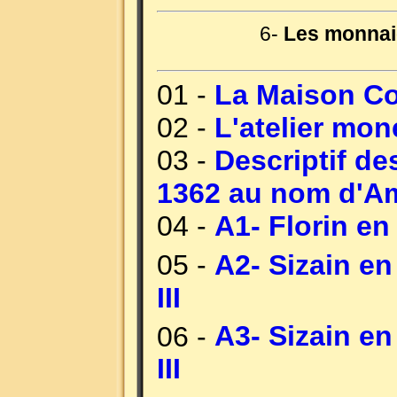
6-
Les monnai
01 -
La Maison C
02 -
L'atelier mon
03 -
Descriptif de
1362 au nom d'Am
04 -
A1- Florin en
05 -
A2- Sizain en
III
06 -
A3- Sizain en
III