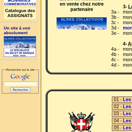
en vente chez notre
3-
L
partenaire
3a -
monn
3b -
mon
3c -
monn
3d -
mon
Un site à voir
absolument
3e -
mon
4-
A
4a -
monn
4b -
mon
4c -
mon
4d -
mon
Recherche sur le site
01 -
Les
02 -
Les
03 -
Les
04 -
Les
05 -
Les