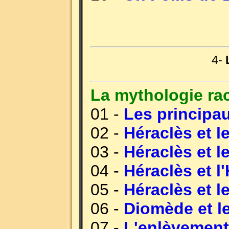
4-
La mythologie ra
01 -
Les principa
02 -
Héraclès et l
03 -
Héraclès et l
04 -
Héraclès et l
05 -
Héraclès et l
06 -
Diomède et le
07 -
L'enlèvement