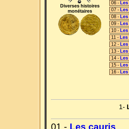
06 -
Les
Diverses histoires
07 -
Les
monétaires
08 -
Les
09 -
Les
10 -
Les
11 -
Les 
12 -
Les
13 -
Les
14 -
Les
15 -
Les
16 -
Les
1-
01 -
Les cauris