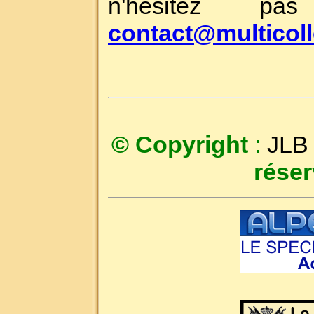
n'hésitez p
contact@multicoll
© Copyright
:
JLB
réser