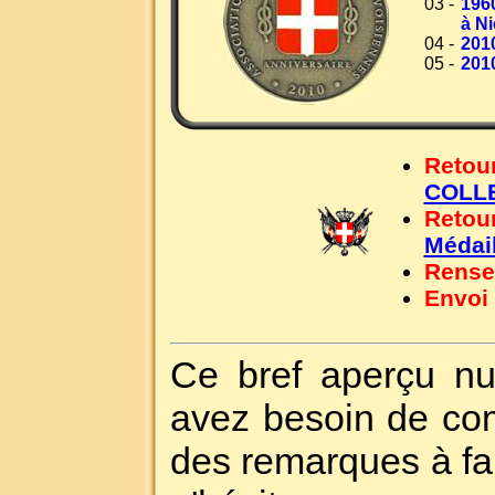
03 -
196
à N
04 -
201
05 -
201
Retour
COLL
Retou
Médail
Rense
Envoi
Ce bref aperçu nu
avez besoin de com
des remarques à fai