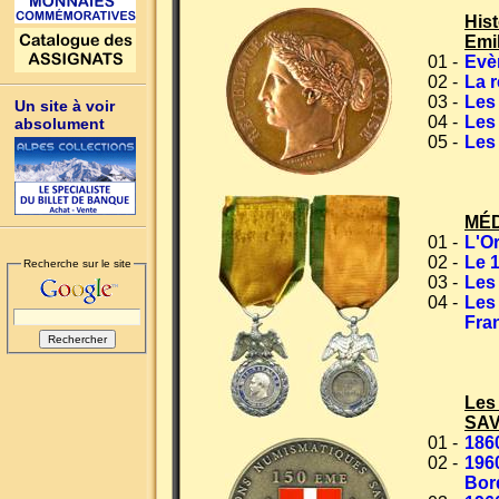
His
Emi
01 -
Evè
02 -
La r
03 -
Les
Un site à voir
04 -
Les 
absolument
05 -
Les
MÉD
01 -
L'Or
02 -
Le 1
Recherche sur le site
03 -
Les
04 -
Les 
Fra
Les
SAV
01 -
1860
02 -
1960
Bor