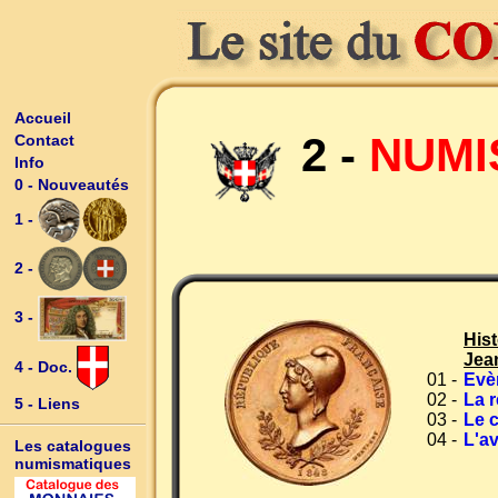
Accueil
2 -
NUMI
Contact
Info
0 - Nouveautés
1 -
2 -
3 -
His
Jea
4 - Doc.
01 -
Evè
02 -
La 
5 - Liens
03 -
Le 
04 -
L'a
Les catalogues
numismatiques