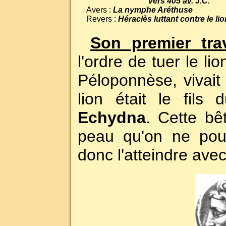
vers 405 av. J.C.
Avers :
La nymphe Aréthuse
Revers :
Héraclès luttant contre le l
Son premier trav
l'ordre de tuer le l
Péloponnèse, vivait 
lion était le fils
Echydna
. Cette bêt
peau qu'on ne pou
donc l'atteindre ave