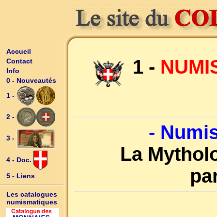
Accueil
1 -
NUMIS
Contact
Info
0 - Nouveautés
1 -
2 -
- Numi
3 -
La Mythol
4 - Doc.
pa
5 - Liens
Les catalogues
numismatiques