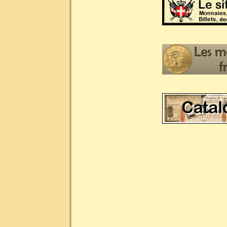
Liste des mots clés les plus demandés pour la numismatique : 
billet de collection, numismatique site du collectionneur, billet
numismatique billet, monnaie collection, monnaie collectionneu
XVI, collection monnaie or, collection monnaie argent, col