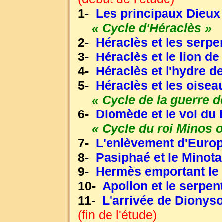
1-
Les principaux Dieux
« Cycle d'Héraclès »
2-
Héraclès et les serp
3-
Héraclès et le lion d
4-
Héraclès et l'hydre d
5-
Héraclès et les oise
« Cycle de la guerre d
6-
Diomède et le vol du 
« Cycle du roi Minos o
7-
L'enlèvement d'Euro
8-
Pasiphaé et le Minot
9-
Hermès emportant le 
10-
Apollon et le serpen
11-
L'arrivée de Dionys
(fin de l'étude)