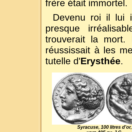
frère était immortel.
Devenu roi il lui
presque irréalisab
trouverait la mort.
réussissait à les me
tutelle d'
Erysthée
.
Syracuse, 100 litres d'or,