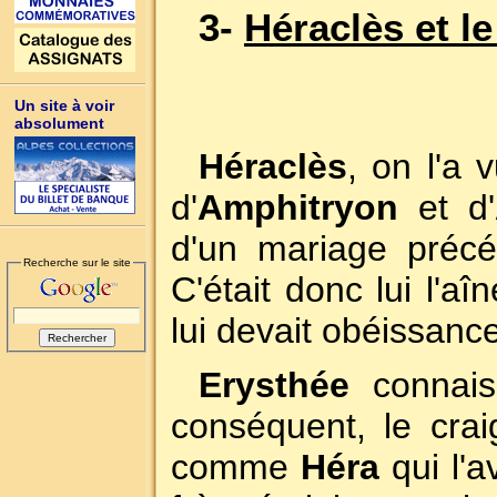
3-
Héraclès et l
Un site à voir
absolument
Héraclès
, on l'a 
d'
Amphitryon
et d'
d'un mariage précé
Recherche sur le site
C'était donc lui l'aîn
lui devait obéissance
Erysthée
connaiss
conséquent, le craig
comme
Héra
qui l'a