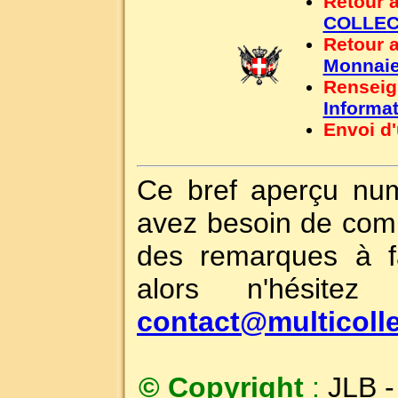
Retour 
COLLEC
Retour 
Monnaie
Renseig
Informa
Envoi d
Ce bref aperçu num
avez besoin de comp
des remarques à fa
alors n'hésit
contact@multicolle
© Copyright
:
JLB 