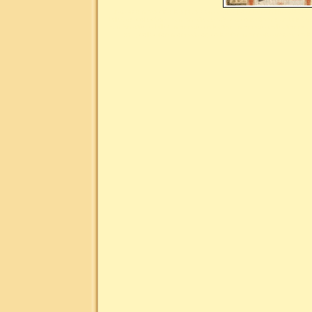
Liste des mots clés les plus demandés pour la numismatique : 
billet de collection, numismatique site du collectionneur, billet
numismatique billet, monnaie collection, monnaie collectionneu
XVI, collection monnaie or, collection monnaie argent, col