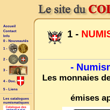
Accueil
1 -
NUMIS
Contact
Info
0 - Nouveautés
1 -
2 -
- Numis
3 -
Les monnaies de
4 - Doc.
5 - Liens
émises ap
Les catalogues
numismatiques