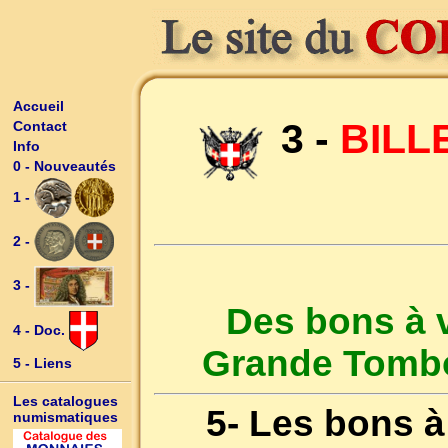
Accueil
3 -
BILL
Contact
Info
0 - Nouveautés
1 -
2 -
3 -
Des bons à v
4 - Doc.
Grande Tombo
5 - Liens
Les catalogues
5- Les bons à
numismatiques