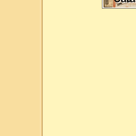
Liste des mots clés les plus demandés pour la numismatique : n
collection, numismatique site du collectionneur, billet de banq
billet, monnaie collection, monnaie collectionneur, monnaie
monnaie or, collection monnaie argent, collection monnaie br