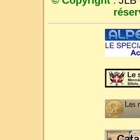
© Copyright
:
JLB
réser