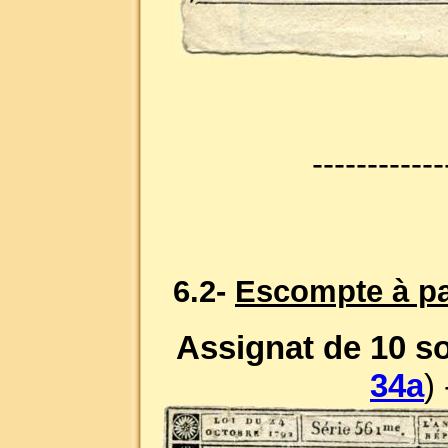
------------
6.2-
Escompte à par
Assignat de 10 so
34a
)