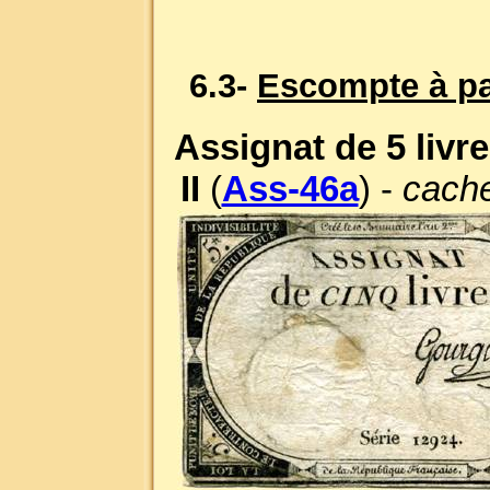
6.3-
Escompte à par
Assignat de 5 livr
II
(
Ass-46a
) -
cache