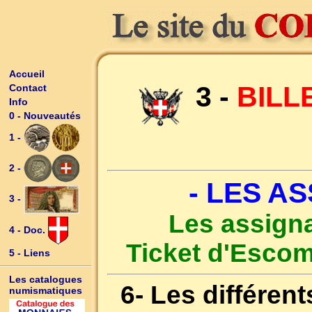
Accueil
3 -
BILL
Contact
Info
0 - Nouveautés
1 -
2 -
- LES A
3 -
Les assigna
4 - Doc.
Ticket d'Escom
5 - Liens
Les catalogues
6- Les différen
numismatiques