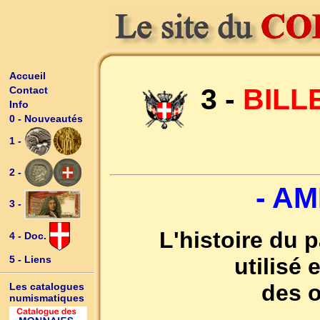
Accueil
3 -
BILL
Contact
Info
0 - Nouveautés
1 -
2 -
- AM
3 -
L'histoire du 
4 - Doc.
utilisé
5 - Liens
des o
Les catalogues
numismatiques