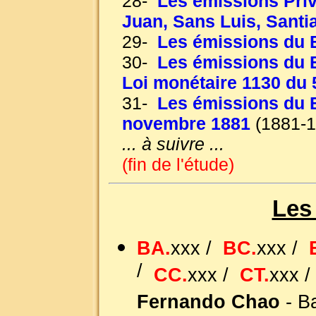
28-
Les émissions Priv
Juan, Sans Luis, Santi
29-
Les émissions du 
30-
Les émissions du B
Loi monétaire 1130 du
31-
Les émissions du B
novembre 1881
(1881-1
... à suivre ...
(fin de l'étude)
Les 
BA.
xxx /
BC.
xxx /
/
CC.
xxx /
CT.
xxx 
Fernando Chao
- B