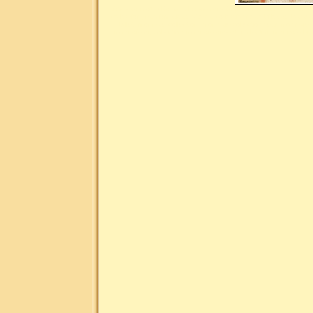
Liste des mots clés les plus demandés pour la numismatique : n
collection, numismatique site du collectionneur, billet de banq
billet, monnaie collection, monnaie collectionneur, monnaie
monnaie or, collection monnaie argent, collection monnaie br