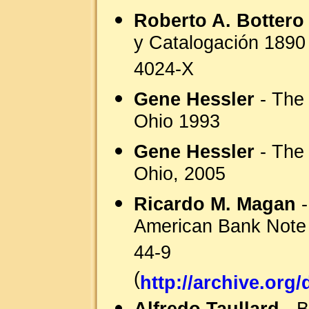
Roberto A. Bottero
y Catalogación 1890
4024-X
Gene Hessler
- The 
Ohio 1993
Gene Hessler
- The 
Ohio, 2005
Ricardo M. Magan
-
American Bank Note
44-9
(
http://archive.or
Alfredo Taullard
- B