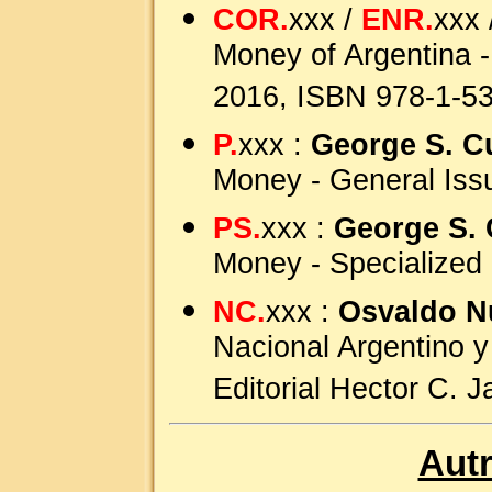
COR.
xxx /
ENR.
xxx 
Money of Argentina -
2016, ISBN 978-1-5
P.
xxx :
George S. C
Money - General Iss
PS.
xxx :
George S. 
Money - Specialized
NC.
xxx :
Osvaldo N
Nacional Argentino y
Editorial Hector C. 
Autr