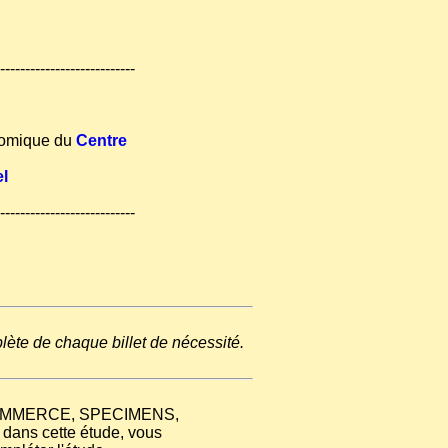
---------------------------
nomique du
Centre
el
---------------------------
plète de chaque billet de nécessité.
E COMMERCE, SPECIMENS,
ns cette étude, vous