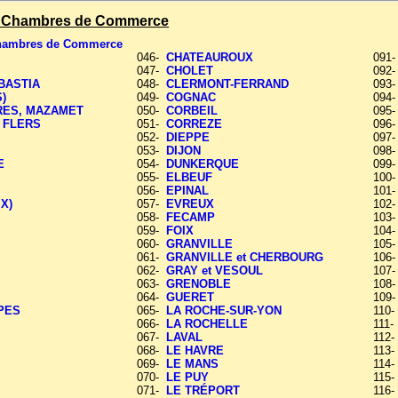
es Chambres de Commerce
Chambres de Commerce
046-
CHATEAUROUX
091
047-
CHOLET
092
 BASTIA
048-
CLERMONT-FERRAND
093
)
049-
COGNAC
094
RES, MAZAMET
050-
CORBEIL
095
 FLERS
051-
CORREZE
096
052-
DIEPPE
097
053-
DIJON
098
E
054-
DUNKERQUE
099
055-
ELBEUF
100
056-
EPINAL
101
X)
057-
EVREUX
102
058-
FECAMP
103
059-
FOIX
104
060-
GRANVILLE
105
061-
GRANVILLE et CHERBOURG
106
062-
GRAY et VESOUL
107
063-
GRENOBLE
108
C
064-
GUERET
109
PES
065-
LA ROCHE-SUR-YON
110
066-
LA ROCHELLE
111
067-
LAVAL
112
068-
LE HAVRE
113
069-
LE MANS
114
070-
LE PUY
115
071-
LE TRÉPORT
116