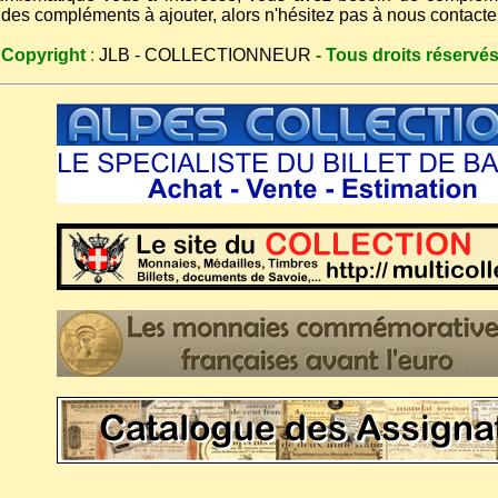
 des compléments à ajouter, alors n'hésitez pas à nous contacte
 Copyright
:
JLB - COLLECTIONNEUR
- Tous droits réservés
que : numismatique, billet français, monnaie ancienne, billet français, numismatique ancienne, monnaie Napoléon, billet de collection, numismatique site du collectionneur, billet de banque, billets étr
onnaie antique, monnaie gauloise, monnaie royale, collection monnaie Louis XV, collection monnaie Louis XVI, collection monnaie or, collection monnaie argent, collection monnaie bronze, collectio