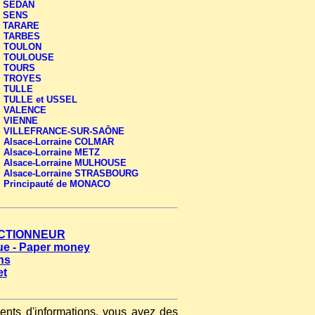
-
SEDAN
-
SENS
-
TARARE
-
TARBES
-
TOULON
-
TOULOUSE
-
TOURS
-
TROYES
-
TULLE
-
TULLE et USSEL
-
VALENCE
-
VIENNE
-
VILLEFRANCE-SUR-SAÔNE
-
Alsace-Lorraine COLMAR
-
Alsace-Lorraine METZ
-
Alsace-Lorraine MULHOUSE
-
Alsace-Lorraine STRASBOURG
-
Principauté de MONACO
LECTIONNEUR
que - Paper money
ns
et
nts d'informations, vous avez des