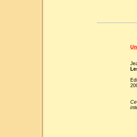
Un
Je
Le
Edi
20
Ce 
in