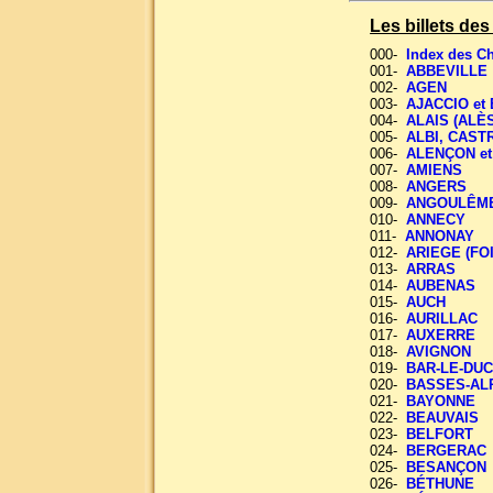
Les billets d
000-
Index des 
001-
ABBEVILLE
002-
AGEN
003-
AJACCIO et
004-
ALAIS (ALÈS
005-
ALBI, CAST
006-
ALENÇON et
007-
AMIENS
008-
ANGERS
009-
ANGOULÊM
010-
ANNECY
011-
ANNONAY
012-
ARIEGE (FOI
013-
ARRAS
014-
AUBENAS
015-
AUCH
016-
AURILLAC
017-
AUXERRE
018-
AVIGNON
019-
BAR-LE-DU
020-
BASSES-AL
021-
BAYONNE
022-
BEAUVAIS
023-
BELFORT
024-
BERGERAC
025-
BESANÇON
026-
BÉTHUNE