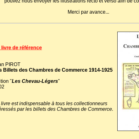
pouvez nous envoyer les illustrations recto et verso afin de co
Merci par avance...
 livre de référence
an PIROT
s Billets des Chambres de Commerce 1914-1925
tion "
Les Chevau-Légers
"
02
livre est indispensable à tous les collectionneurs
téressés par les billets des Chambres de Commerce.