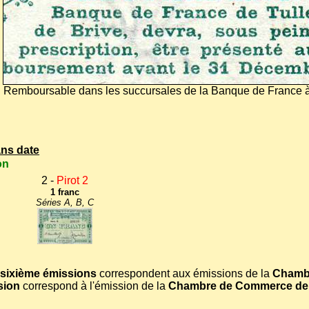
Remboursable dans les succursales de la Banque de France 
ns date
on
2 -
Pirot 2
1 franc
Séries A, B, C
 sixième émissions
correspondent aux émissions de la
Chamb
sion
correspond à l'émission de la
Chambre de Commerce de T