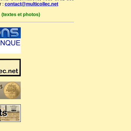
r :
contact@multicollec.net
 (textes et photos)
anger, les billets de banque, billets de banque français, collection numismatique monnaie, numismatique billet,
n monnaie cuivre, collection monnaie celtique, collection monnaie Savoie, collection monnaie Genève