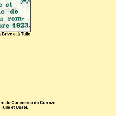
à
Brive
et à
Tulle
re de Commerce de Corrèze
.
ulle et Ussel
.