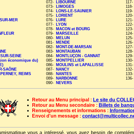
072-
LIBOURNE
117
073-
LIMOGES
118
074-
LONS-LE-SAUNIER
119
075-
LORIENT
120
SUR-MER
076-
LURE
121
077-
LYON
122
078-
MACON et BOURG
123
NFLEUR
079-
MARSEILLE
124
080-
MELUN
125
081-
MENDE
126
082-
MONT-DE-MARSAN
127
NNE
083-
MONTAUBAN
128
-SUR-SEINE
084-
MONTLUÇON - GANNAT
129
ion économique du)
085-
MONTPELLIER
130
E)
086-
MOULINS et LAPALLISSE
131
R-SAÔNE
087-
NANCY
132
EPERNEY, REIMS
088-
NANTES
133
089-
NARBONNE
136
090-
NEVERS
Retour au Menu principal :
Le site du COL
Retour au Menu secondaire :
Billets de ban
Renseignements et informations :
Informatio
Envoi d'un message :
contact@multicollec.n
umismatique vous a intéressé, vous avez besoin de compléme