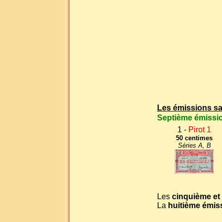
Les émissions sa
Septième émissi
1 -
Pirot 1
50 centimes
Séries A, B
Les
cinquième et
La
huitième émis