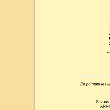
--
--
En pointant les i
Si vou
ANNU