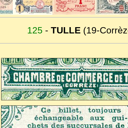
125
-
TULLE
(19-Corrèz