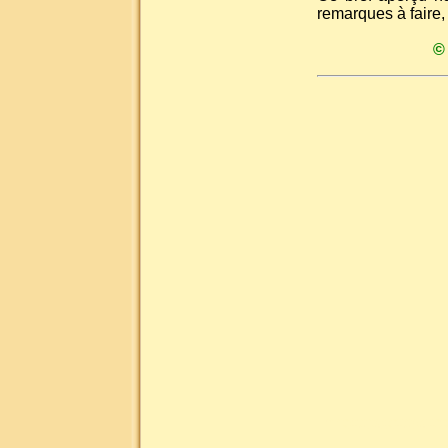
remarques à faire,
©
Liste des mots clés les plus demandés pour la numismati
monnaie collection, monnaie collectionneur, m