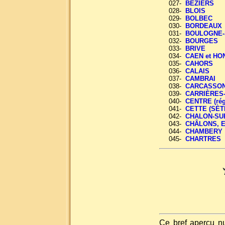
027-
BÉZIERS
028-
BLOIS
029-
BOLBEC
030-
BORDEAUX
031-
BOULOGNE-
032-
BOURGES
033-
BRIVE
034-
CAEN et HO
035-
CAHORS
036-
CALAIS
037-
CAMBRAI
038-
CARCASSO
039-
CARRIÈRES
040-
CENTRE (rég
041-
CETTE (SÈT
042-
CHALON-SU
043-
CHÂLONS, 
044-
CHAMBERY
045-
CHARTRES
Ce bref aperçu n