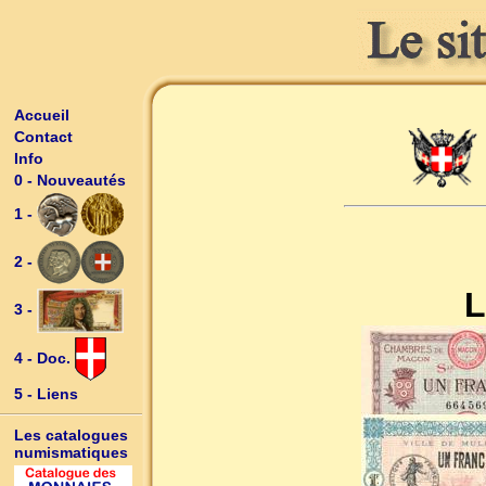
Accueil
Contact
Info
0 - Nouveautés
1 -
2 -
L
3 -
4 - Doc.
5 - Liens
Les catalogues
numismatiques