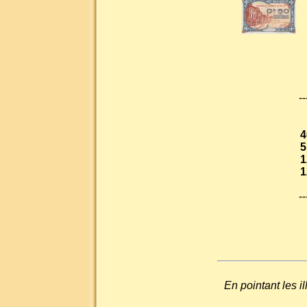
--
4
5
1
1
--
En pointant les i