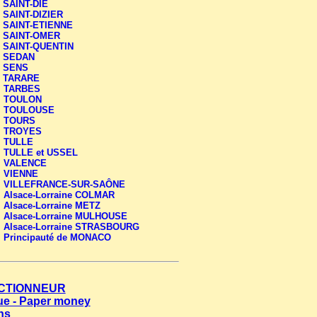
-
SAINT-DIE
-
SAINT-DIZIER
-
SAINT-ETIENNE
-
SAINT-OMER
-
SAINT-QUENTIN
-
SEDAN
-
SENS
-
TARARE
-
TARBES
-
TOULON
-
TOULOUSE
-
TOURS
-
TROYES
-
TULLE
-
TULLE et USSEL
-
VALENCE
-
VIENNE
-
VILLEFRANCE-SUR-SAÔNE
-
Alsace-Lorraine COLMAR
-
Alsace-Lorraine METZ
-
Alsace-Lorraine MULHOUSE
-
Alsace-Lorraine STRASBOURG
-
Principauté de MONACO
LECTIONNEUR
que - Paper money
ns