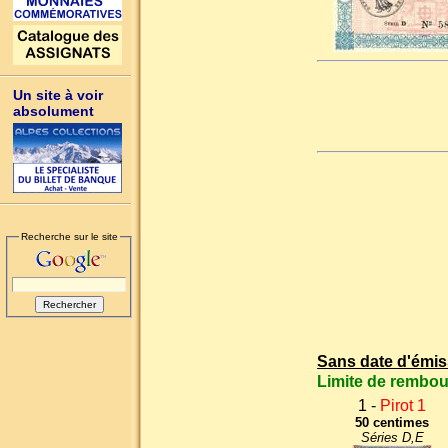
Un site à voir
absolument
Recherche sur le site
Sans date d'émis
Limite de rembo
1 -
Pirot 1
50 centimes
Séries D,E