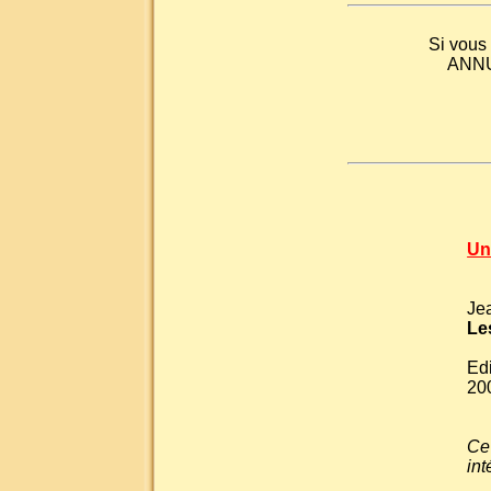
Si vou
ANNU
Un
Je
Le
Edi
20
Ce 
in