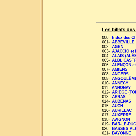
Les billets d
000-
Index des 
001-
ABBEVILLE
002-
AGEN
003-
AJACCIO et
004-
ALAIS (ALÈS
005-
ALBI, CAST
006-
ALENÇON et
007-
AMIENS
008-
ANGERS
009-
ANGOULÊM
010-
ANNECY
011-
ANNONAY
012-
ARIEGE (FOI
013-
ARRAS
014-
AUBENAS
015-
AUCH
016-
AURILLAC
017-
AUXERRE
018-
AVIGNON
019-
BAR-LE-DU
020-
BASSES-AL
021-
BAYONNE