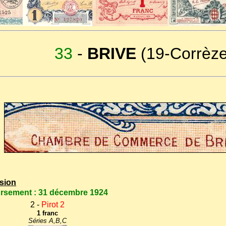
33
-
BRIVE
(19-Corrèze
sion
ursement : 31 décembre 1924
2 -
Pirot 2
1 franc
Séries A,B,C