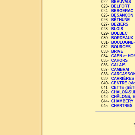
022-
BEAUVAIS
023-
BELFORT
024-
BERGERAC
025-
BESANÇON
026-
BÉTHUNE
027-
BÉZIERS
028-
BLOIS
029-
BOLBEC
030-
BORDEAUX
031-
BOULOGNE-
032-
BOURGES
033-
BRIVE
034-
CAEN et HO
035-
CAHORS
036-
CALAIS
037-
CAMBRAI
038-
CARCASSO
039-
CARRIÈRES
040-
CENTRE (rég
041-
CETTE (SÈT
042-
CHALON-SU
043-
CHÂLONS, 
044-
CHAMBERY
045-
CHARTRES