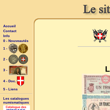
Accueil
Contact
Info
0 - Nouveautés
1 -
2 -
L
3 -
4 - Doc.
5 - Liens
Les catalogues
numismatiques