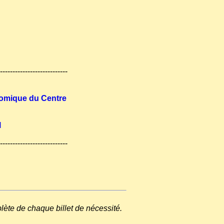
---------------------------
omique du Centre
l
---------------------------
plète de chaque billet de nécessité.