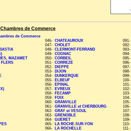
es Chambres de Commerce
Chambres de Commerce
046-
CHATEAUROUX
091
047-
CHOLET
092
 BASTIA
048-
CLERMONT-FERRAND
093
)
049-
COGNAC
094
RES, MAZAMET
050-
CORBEIL
095
 FLERS
051-
CORREZE
096
052-
DIEPPE
097
053-
DIJON
098
E
054-
DUNKERQUE
099
055-
ELBEUF
100
056-
EPINAL
101
X)
057-
EVREUX
102
058-
FECAMP
103
059-
FOIX
104
060-
GRANVILLE
105
061-
GRANVILLE et CHERBOURG
106
062-
GRAY et VESOUL
107
063-
GRENOBLE
108
C
064-
GUERET
109
PES
065-
LA ROCHE-SUR-YON
110
066-
LA ROCHELLE
111