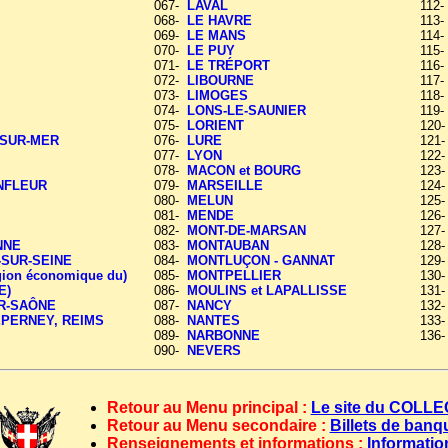
067-
LAVAL
112
068-
LE HAVRE
113
069-
LE MANS
114
070-
LE PUY
115
071-
LE TRÉPORT
116
072-
LIBOURNE
117
073-
LIMOGES
118
074-
LONS-LE-SAUNIER
119
075-
LORIENT
120
SUR-MER
076-
LURE
121
077-
LYON
122
078-
MACON et BOURG
123
NFLEUR
079-
MARSEILLE
124
080-
MELUN
125
081-
MENDE
126
082-
MONT-DE-MARSAN
127
NNE
083-
MONTAUBAN
128
-SUR-SEINE
084-
MONTLUÇON - GANNAT
129
ion économique du)
085-
MONTPELLIER
130
E)
086-
MOULINS et LAPALLISSE
131
R-SAÔNE
087-
NANCY
132
EPERNEY, REIMS
088-
NANTES
133
089-
NARBONNE
136
090-
NEVERS
Retour au Menu principal :
Le site du COL
Retour au Menu secondaire :
Billets de ban
Renseignements et informations :
Informatio