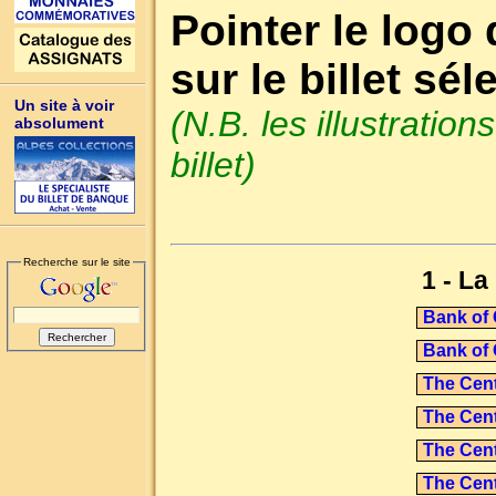
Pointer le logo 
sur le billet sél
Un site à voir
(N.B. les illustrati
absolument
billet)
Recherche sur le site
1 - L
Bank of
Bank of
The Cent
The Cent
The Cent
The Cent