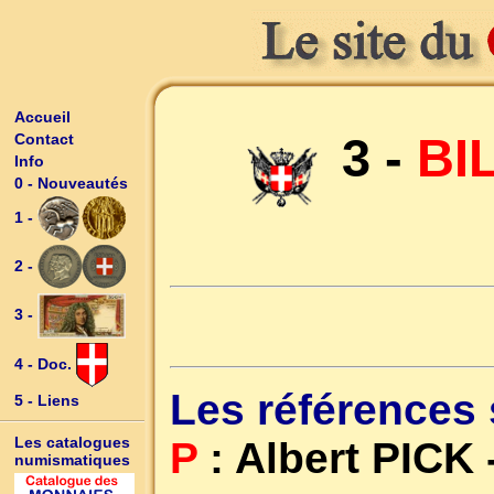
Accueil
3 -
BI
Contact
Info
0 - Nouveautés
1 -
2 -
3 -
4 - Doc.
Les références 
5 - Liens
Les catalogues
P
: Albert PICK
numismatiques