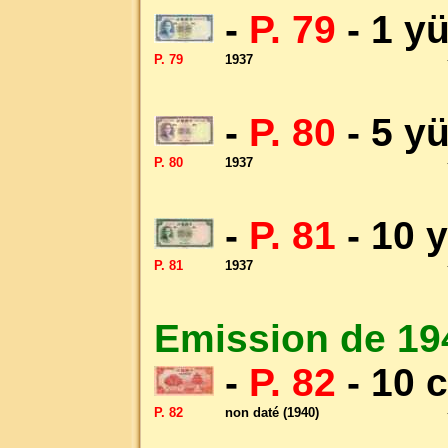
-
P. 79
- 1 y
P. 79
1937
-
P. 80
- 5 y
P. 80
1937
-
P. 81
- 10 
P. 81
1937
Emission de 19
-
P. 82
- 10 
P. 82
non daté (1940)