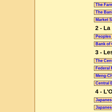
The Far
The Bank
Market S
2 - L
Peoples
Bank of 
3 - L
The Cent
Federal 
Meng-Ch
Central
4 - L'
Japanes
Japanese