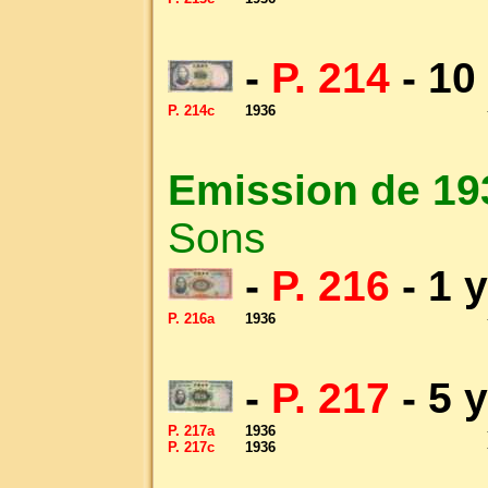
-
P. 214
- 10
P. 214c
1936
Emission de 19
Sons
-
P. 216
- 1 
P. 216a
1936
-
P. 217
- 5 
P. 217a
1936
P. 217c
1936