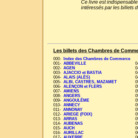
Ce livre est indispensable
intéressés par les bille
Les billets des Chambres de Comm
000-
Index des Chambres de Commerce
001-
ABBEVILLE
0
002-
AGEN
0
003-
AJACCIO et BASTIA
0
004-
ALAIS (ALÈS)
0
005-
ALBI, CASTRES, MAZAMET
0
006-
ALENÇON et FLERS
0
007-
AMIENS
0
008-
ANGERS
0
009-
ANGOULÊME
0
010-
ANNECY
0
011-
ANNONAY
0
012-
ARIEGE (FOIX)
0
013-
ARRAS
0
014-
AUBENAS
0
015-
AUCH
0
016-
AURILLAC
0
017-
AUXERRE
0