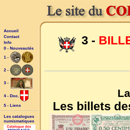
Accueil
3 -
BILL
Contact
Info
0 - Nouveautés
1 -
2 -
3 -
La
4 - Doc.
Les billets 
5 - Liens
Les catalogues
numismatiques