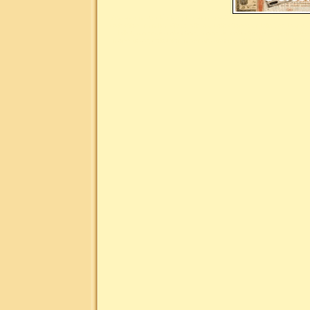
Liste des mots clés les plus demandés pour la numismatique : n
collection, numismatique site du collectionneur, billet de banq
billet, monnaie collection, monnaie collectionneur, monnaie
monnaie or, collection monnaie argent, collection monnaie br