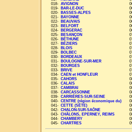
018-
AVIGNON
0
019-
BAR-LE-DUC
0
020-
BASSES-ALPES
0
021-
BAYONNE
0
022-
BEAUVAIS
0
023-
BELFORT
0
024-
BERGERAC
0
025-
BESANÇON
0
026-
BÉTHUNE
0
027-
BÉZIERS
0
028-
BLOIS
0
029-
BOLBEC
0
030-
BORDEAUX
0
031-
BOULOGNE-SUR-MER
0
032-
BOURGES
0
033-
BRIVE
0
034-
CAEN et HONFLEUR
0
035-
CAHORS
0
036-
CALAIS
0
037-
CAMBRAI
0
038-
CARCASSONNE
0
039-
CARRIÈRES-SUR-SEINE
0
040-
CENTRE (région économique du)
0
041-
CETTE (SÈTE)
0
042-
CHALON-SUR-SAÔNE
0
043-
CHÂLONS, EPERNEY, REIMS
0
044-
CHAMBERY
0
045-
CHARTRES
0