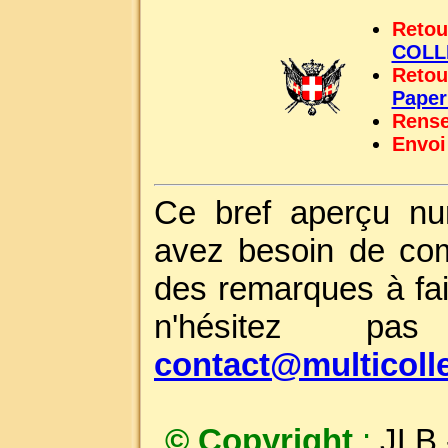
Retou
COLL
Retou
Pape
Rense
Envoi
Ce bref aperçu nu
avez besoin de com
des remarques à fai
n'hésitez p
contact@multicoll
© Copyright
:
JLB