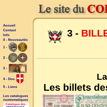
Accueil
3 -
BILL
Contact
Info
0 - Nouveautés
1 -
2 -
3 -
La
4 - Doc.
Les billets 
5 - Liens
Les catalogues
numismatiques