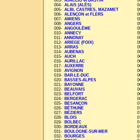
003-
AJACCIO et BASTIA
0
004-
ALAIS (ALÈS)
0
005-
ALBI, CASTRES, MAZAMET
0
006-
ALENÇON et FLERS
0
007-
AMIENS
0
008-
ANGERS
0
009-
ANGOULÊME
0
010-
ANNECY
0
011-
ANNONAY
0
012-
ARIEGE (FOIX)
0
013-
ARRAS
0
014-
AUBENAS
0
015-
AUCH
0
016-
AURILLAC
0
017-
AUXERRE
0
018-
AVIGNON
0
019-
BAR-LE-DUC
0
020-
BASSES-ALPES
0
021-
BAYONNE
0
022-
BEAUVAIS
0
023-
BELFORT
0
024-
BERGERAC
0
025-
BESANÇON
0
026-
BÉTHUNE
0
027-
BÉZIERS
0
028-
BLOIS
0
029-
BOLBEC
0
030-
BORDEAUX
0
031-
BOULOGNE-SUR-MER
0
032-
BOURGES
0