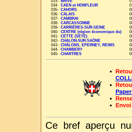
033-
BRIVE
0
034-
CAEN et HONFLEUR
0
035-
CAHORS
0
036-
CALAIS
0
037-
CAMBRAI
0
038-
CARCASSONNE
0
039-
CARRIÈRES-SUR-SEINE
0
040-
CENTRE (région économique du)
0
041-
CETTE (SÈTE)
0
042-
CHALON-SUR-SAÔNE
0
043-
CHÂLONS, EPERNEY, REIMS
0
044-
CHAMBERY
0
045-
CHARTRES
0
Retou
COLL
Retou
Pape
Rense
Envoi
Ce bref aperçu nu