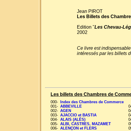
Jean PIROT
Les Billets des Chambr
Edition "
Les Chevau-Lég
2002
Ce livre est indispensable
intéressés par les bille
Les billets des Chambres de Comm
000-
Index des Chambres de Commerce
001-
ABBEVILLE
0
002-
AGEN
0
003-
AJACCIO et BASTIA
0
004-
ALAIS (ALÈS)
0
005-
ALBI, CASTRES, MAZAMET
0
006-
ALENÇON et FLERS
0