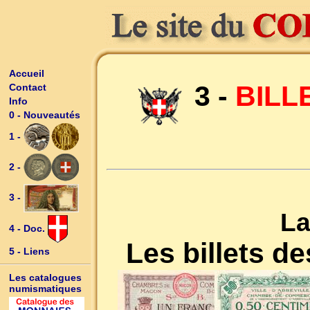
Accueil
3 -
BILL
Contact
Info
0 - Nouveautés
1 -
2 -
3 -
La
4 - Doc.
Les billets 
5 - Liens
Les catalogues
numismatiques