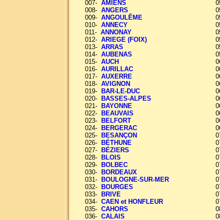
007-
AMIENS
0
008-
ANGERS
0
009-
ANGOULÊME
0
010-
ANNECY
0
011-
ANNONAY
0
012-
ARIEGE (FOIX)
0
013-
ARRAS
0
014-
AUBENAS
0
015-
AUCH
0
016-
AURILLAC
0
017-
AUXERRE
0
018-
AVIGNON
0
019-
BAR-LE-DUC
0
020-
BASSES-ALPES
0
021-
BAYONNE
0
022-
BEAUVAIS
0
023-
BELFORT
0
024-
BERGERAC
0
025-
BESANÇON
0
026-
BÉTHUNE
0
027-
BÉZIERS
0
028-
BLOIS
0
029-
BOLBEC
0
030-
BORDEAUX
0
031-
BOULOGNE-SUR-MER
0
032-
BOURGES
0
033-
BRIVE
0
034-
CAEN et HONFLEUR
0
035-
CAHORS
0
036-
CALAIS
0