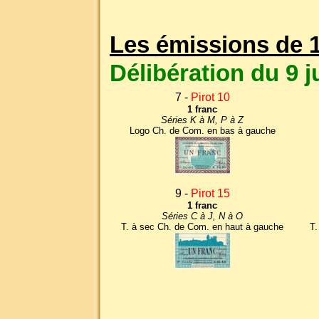
Les émissions de 
Délibération du 9 j
7 -
Pirot 10
1 franc
Séries K à M, P à Z
Logo Ch. de Com. en bas à gauche
9 -
Pirot 15
1 franc
Séries C à J, N à O
T. à sec Ch. de Com. en haut à gauche
T.