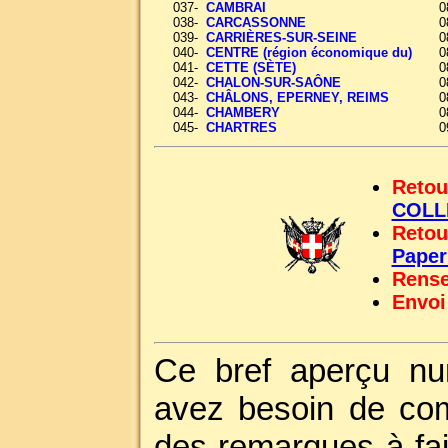
037-
CAMBRAI
0
038-
CARCASSONNE
0
039-
CARRIÈRES-SUR-SEINE
0
040-
CENTRE (région économique du)
0
041-
CETTE (SÈTE)
0
042-
CHALON-SUR-SAÔNE
0
043-
CHÂLONS, EPERNEY, REIMS
0
044-
CHAMBERY
0
045-
CHARTRES
0
Retou
COLL
Retou
Pape
Rense
Envoi
Ce bref aperçu nu
avez besoin de com
des remarques à fai