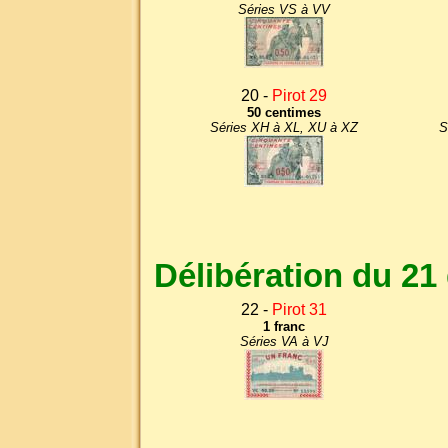
Séries VS à VV
20 -
Pirot 29
50 centimes
Séries XH à XL, XU à XZ
S
Délibération du 2
22 -
Pirot 31
1 franc
Séries VA à VJ