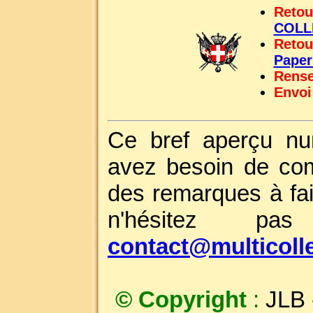
Retou
COLL
Retou
Pape
Rense
Envoi
Ce bref aperçu nu
avez besoin de com
des remarques à fai
n'hésitez p
contact@multicoll
© Copyright
:
JLB