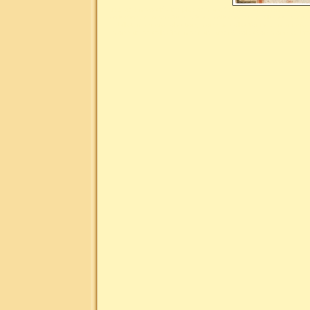
Liste des mots clés les plus demandés pour la numismatique : n
collection, numismatique site du collectionneur, billet de banq
billet, monnaie collection, monnaie collectionneur, monnaie
monnaie or, collection monnaie argent, collection monnaie br