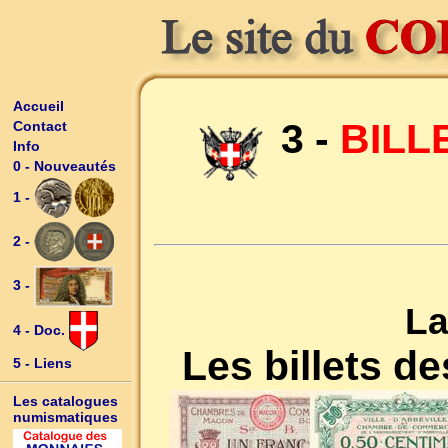
Accueil
3 -
BILL
Contact
Info
0 - Nouveautés
1 -
2 -
3 -
La
4 - Doc.
Les billets 
5 - Liens
Les catalogues
numismatiques