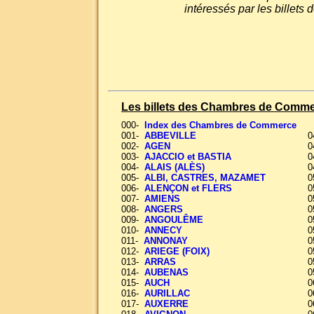
intéressés par les bille
Les billets des Chambres de Comm
000-
Index des Chambres de Commerce
001-
ABBEVILLE
0
002-
AGEN
0
003-
AJACCIO et BASTIA
0
004-
ALAIS (ALÈS)
0
005-
ALBI, CASTRES, MAZAMET
0
006-
ALENÇON et FLERS
0
007-
AMIENS
0
008-
ANGERS
0
009-
ANGOULÊME
0
010-
ANNECY
0
011-
ANNONAY
0
012-
ARIEGE (FOIX)
0
013-
ARRAS
0
014-
AUBENAS
0
015-
AUCH
0
016-
AURILLAC
0
017-
AUXERRE
0