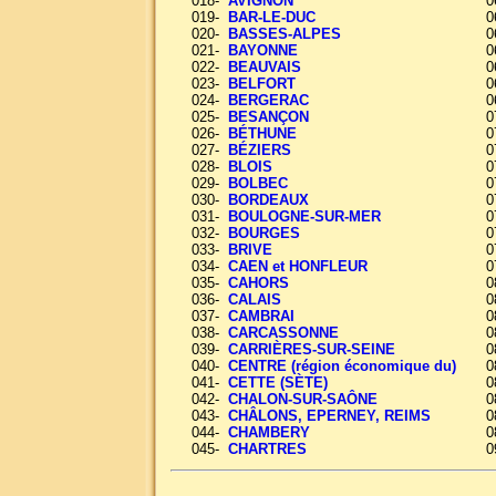
018-
AVIGNON
0
019-
BAR-LE-DUC
0
020-
BASSES-ALPES
0
021-
BAYONNE
0
022-
BEAUVAIS
0
023-
BELFORT
0
024-
BERGERAC
0
025-
BESANÇON
0
026-
BÉTHUNE
0
027-
BÉZIERS
0
028-
BLOIS
0
029-
BOLBEC
0
030-
BORDEAUX
0
031-
BOULOGNE-SUR-MER
0
032-
BOURGES
0
033-
BRIVE
0
034-
CAEN et HONFLEUR
0
035-
CAHORS
0
036-
CALAIS
0
037-
CAMBRAI
0
038-
CARCASSONNE
0
039-
CARRIÈRES-SUR-SEINE
0
040-
CENTRE (région économique du)
0
041-
CETTE (SÈTE)
0
042-
CHALON-SUR-SAÔNE
0
043-
CHÂLONS, EPERNEY, REIMS
0
044-
CHAMBERY
0
045-
CHARTRES
0